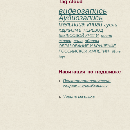
Tag cloud
видеозапись
Аудиозапись
мельница
книги
гусли
ЮДЖИЗМЪ
ПЕРЕВОД
ВЕЛЕСОВОЙ КНИГИ
песня
сказки
сила
образы
ОБРАЗОВАНИЕ И КРУШЕНИЕ
РОССИЙСКОЙ ИМПЕРИИ
More
tags
Навигация по подшивке
Психотерапевтические
секреты колыбельных
Учение мазыков