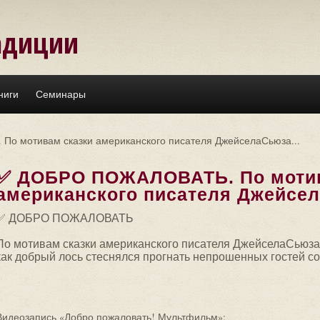
адиции
ниги
Семинары
 мотивам сказки американского писателя ДжейселаСьюза...
✅ ДОБРО ПОЖАЛОВАТЬ. По мотив
американского писателя Джейсел
✅ ДОБРО ПОЖАЛОВАТЬ
По мотивам сказки американского писателя ДжейселаСьюза
как добрый лось стеснялся прогнать непрошенных гостей со
Видеозапись «Добро пожаловать! Мультфильм»: