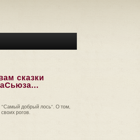
ам сказки
аСьюза...
 "Самый добрый лось". О том,
 своих рогов.