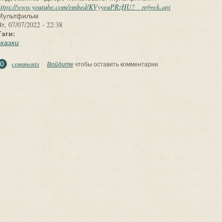
https://www.youtube.com/embed/KVyyeuPRzHU?__ref=vk.api
Мультфильм
т, 07/07/2022 - 22:38
Тэги:
сказки
comments
0
Войдите
чтобы оставить комментарии