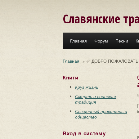
Перейти к основному содержанию
Славянские тр
Главная
Форум
Песни
К
Главная
»
✅ ДОБРО ПОЖАЛОВАТЬ. По
Книги
Круг жизни
Смерть и воинская
традиция
Священный правитель и
общество
Вход в систему