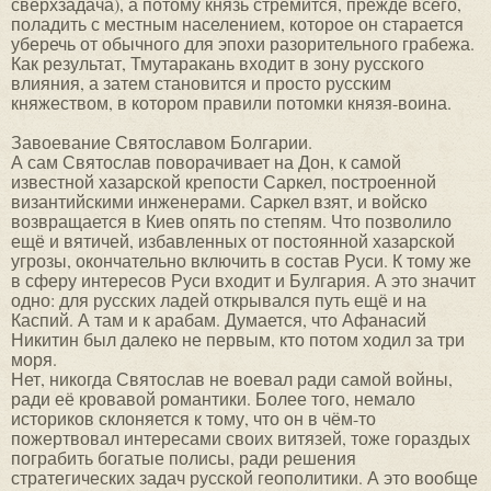
сверхзадача), а потому князь стремится, прежде всего,
поладить с местным населением, которое он старается
уберечь от обычного для эпохи разорительного грабежа.
Как результат, Тмутаракань входит в зону русского
влияния, а затем становится и просто русским
княжеством, в котором правили потомки князя-воина.
Завоевание Святославом Болгарии.
А сам Святослав поворачивает на Дон, к самой
известной хазарской крепости Саркел, построенной
византийскими инженерами. Саркел взят, и войско
возвращается в Киев опять по степям. Что позволило
ещё и вятичей, избавленных от постоянной хазарской
угрозы, окончательно включить в состав Руси. К тому же
в сферу интересов Руси входит и Булгария. А это значит
одно: для русских ладей открывался путь ещё и на
Каспий. А там и к арабам. Думается, что Афанасий
Никитин был далеко не первым, кто потом ходил за три
моря.
Нет, никогда Святослав не воевал ради самой войны,
ради её кровавой романтики. Более того, немало
историков склоняется к тому, что он в чём-то
пожертвовал интересами своих витязей, тоже гораздых
пограбить богатые полисы, ради решения
стратегических задач русской геополитики. А это вообще