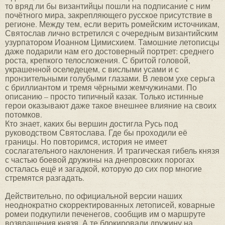
то вряд ли бы византийцы пошли на подписание с ним
почётного мира, закрепляющего русское присутствие в
регионе. Между тем, если верить ромейским источникам,
Святослав лично встретился с очередным византийским
узурпатором Иоанном Цимисхием. Тамошние летописцы
даже подарили нам его достоверный портрет: среднего
роста, крепкого телосложения. С бритой головой,
украшенной оселедецем, с вислыми усами и с
пронзительными голубыми глазами. В левом ухе серьга
с бриллиантом и тремя чёрными жемчужинами. По
описанию – просто типичный казак. Только истинные
герои оказывают даже такое внешнее влияние на своих
потомков.
Кто знает, каких бы вершин достигла Русь под
руководством Святослава. Где бы проходили её
границы. Но повторимся, история не имеет
сослагательного наклонения. И трагическая гибель князя
с частью боевой дружины на днепровских порогах
осталась ещё и загадкой, которую до сих пор многие
стремятся разгадать.
Действительно, по официальной версии наших
неоднократно скорректированных летописей, коварные
ромеи подкупили печенегов, сообщив им о маршруте
возвращения князя. А те блокировали дружину на