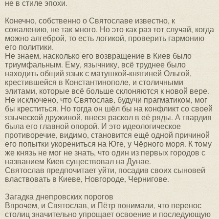
не в стиле эпохи.
Конечно, собственно о Святославе известно, к
сожалению, не так много. Но это как раз тот случай, когда
можно алгеброй, то есть логикой, проверить гармонию
его политики.
Не знаем, насколько его возвращение в Киев было
триумфальным. Ему, язычнику, всё труднее было
находить общий язык с матушкой-княгиней Ольгой,
крестившейся в Константинополе, и столичными
элитами, которые всё больше склоняются к новой вере.
Не исключено, что Святослав, будучи прагматиком, мог
бы креститься. Но тогда он шёл бы на конфликт со своей
языческой дружиной, внеся раскол в её ряды. А гвардия
была его главной опорой. И это идеологическое
противоречие, видимо, становится ещё одной причиной
его попытки укорениться на Юге, у Чёрного моря. К тому
же князь не мог не знать, что один из первых городов с
названием Киев существовал на Дунае.
Святослав предпочитает уйти, посадив своих сыновей
властвовать в Киеве, Новгороде, Чернигове.
Загадка днепровских порогов
Впрочем, и Святослав, и Пётр понимали, что перенос
столиц значительно упрощает освоение и последующую