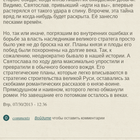
Видимо, Святослав, привыкший «идти на вы», впервые
растерялся от такого удара в спину. Впрочем, эта тайна
вряд ли когда-нибудь будет раскрыта. Её занесло
песками времён.
Но, так или иначе, погрязшим во внутренних ошибках и
борьбе за власть наследникам великого стратега просто
было уже не до броска на юг. Планы князя и плоды его
побед были похоронены на долгие века. Так, к
сожалению, неоднократно бывало в нашей истории. А
Святослава по ходу дела максимально упростили и
превратили в обычного боевого вождя. Его
стратегические планы, которые легко вписываются в
стратегию строительства великой Руси, оставались за
скобками романтических рассказов о князе-воине.
Прямодушном и наивном, которого легко обманули
ромеи. Но завещание его потомкам осталось в веках.
Втр, 07/30/2013 - 12:36
comments
0
Войдите
чтобы оставить комментарии