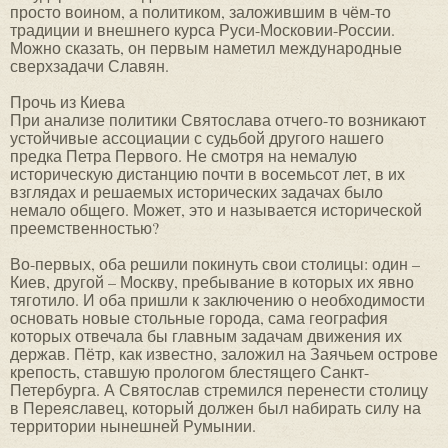
просто воином, а политиком, заложившим в чём-то
традиции и внешнего курса Руси-Московии-России.
Можно сказать, он первым наметил международные
сверхзадачи Славян.
Прочь из Киева
При анализе политики Святослава отчего-то возникают
устойчивые ассоциации с судьбой другого нашего
предка Петра Первого. Не смотря на немалую
историческую дистанцию почти в восемьсот лет, в их
взглядах и решаемых исторических задачах было
немало общего. Может, это и называется исторической
преемственностью?
Во-первых, оба решили покинуть свои столицы: один –
Киев, другой – Москву, пребывание в которых их явно
тяготило. И оба пришли к заключению о необходимости
основать новые стольные города, сама география
которых отвечала бы главным задачам движения их
держав. Пётр, как известно, заложил на Заячьем острове
крепость, ставшую прологом блестящего Санкт-
Петербурга. А Святослав стремился перенести столицу
в Переяславец, который должен был набирать силу на
территории нынешней Румынии.