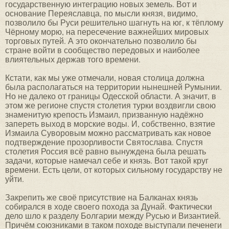
государственную интеграцию новых земель. Вот и
основание Переяславца, по мысли князя, видимо,
позволило бы Руси решительно шагнуть на юг, к тёплому
Чёрному морю, на пересечение важнейших мировых
торговых путей. А это окончательно позволило бы
стране войти в сообщество передовых и наиболее
влиятельных держав того времени.
Кстати, как мы уже отмечали, новая столица должна
была располагаться на территории нынешней Румынии.
Но не далеко от границы Одесской области. А значит, в
этом же регионе спустя столетия турки воздвигли свою
знаменитую крепость Измаил, призванную надёжно
запереть выход в морские воды. И, собственно, взятие
Измаила Суворовым можно рассматривать как новое
подтверждение прозорливости Святослава. Спустя
столетия Россия всё равно вынуждена была решать
задачи, которые намечал себе и князь. Вот такой круг
времени. Есть цели, от которых сильному государству не
уйти.
Закрепить же своё присутствие на Балканах князь
собирался в ходе своего похода за Дунай. Фактически
дело шло к разделу Болгарии между Русью и Византией.
Причём союзниками в таком походе выступали печенеги