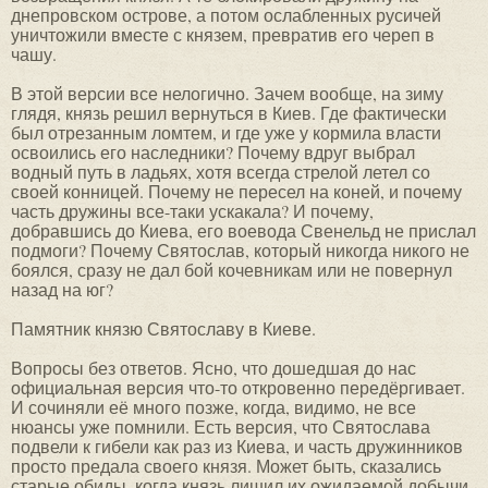
днепровском острове, а потом ослабленных русичей
уничтожили вместе с князем, превратив его череп в
чашу.
В этой версии все нелогично. Зачем вообще, на зиму
глядя, князь решил вернуться в Киев. Где фактически
был отрезанным ломтем, и где уже у кормила власти
освоились его наследники? Почему вдруг выбрал
водный путь в ладьях, хотя всегда стрелой летел со
своей конницей. Почему не пересел на коней, и почему
часть дружины все-таки ускакала? И почему,
добравшись до Киева, его воевода Свенельд не прислал
подмоги? Почему Святослав, который никогда никого не
боялся, сразу не дал бой кочевникам или не повернул
назад на юг?
Памятник князю Святославу в Киеве.
Вопросы без ответов. Ясно, что дошедшая до нас
официальная версия что-то откровенно передёргивает.
И сочиняли её много позже, когда, видимо, не все
нюансы уже помнили. Есть версия, что Святослава
подвели к гибели как раз из Киева, и часть дружинников
просто предала своего князя. Может быть, сказались
старые обиды, когда князь лишил их ожидаемой добычи.