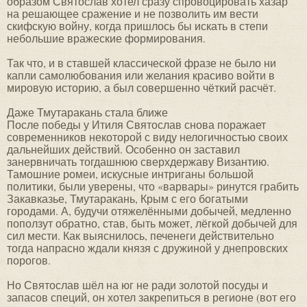
образом Святослав хотел сразу спровоцировать хазар
на решающее сражение и не позволить им вести
скифскую войну, когда пришлось бы искать в степи
небольшие вражеские формирования.
Так что, и в ставшей классической фразе не было ни
капли самолюбования или желания красиво войти в
мировую историю, а был совершенно чёткий расчёт.
Даже Тмутаракань стала ближе
После победы у Итиля Святослав снова поражает
современников некоторой с виду нелогичностью своих
дальнейших действий. Особенно он заставил
занервничать тогдашнюю сверхдержаву Византию.
Тамошние ромеи, искусные интриганы большой
политики, были уверены, что «варвары» ринутся грабить
Закавказье, Тмутаракань, Крым с его богатыми
городами. А, будучи отяжелёнными добычей, медленно
поползут обратно, став, быть может, лёгкой добычей для
сил мести. Как выяснилось, печенеги действительно
тогда напрасно ждали князя с дружиной у днепровских
порогов.
Но Святослав шёл на юг не ради золотой посуды и
запасов специй, он хотел закрепиться в регионе (вот его