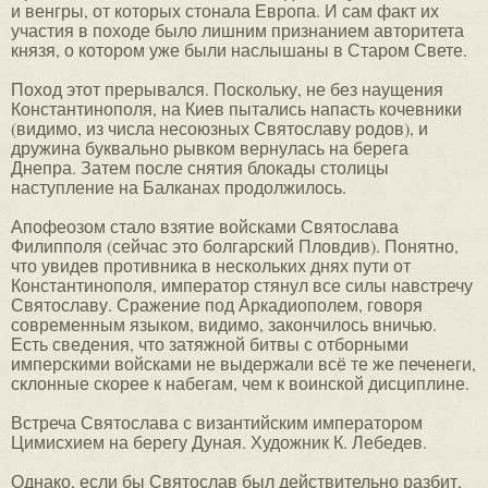
и венгры, от которых стонала Европа. И сам факт их
участия в походе было лишним признанием авторитета
князя, о котором уже были наслышаны в Старом Свете.
Поход этот прерывался. Поскольку, не без наущения
Константинополя, на Киев пытались напасть кочевники
(видимо, из числа несоюзных Святославу родов), и
дружина буквально рывком вернулась на берега
Днепра. Затем после снятия блокады столицы
наступление на Балканах продолжилось.
Апофеозом стало взятие войсками Святослава
Филипполя (сейчас это болгарский Пловдив). Понятно,
что увидев противника в нескольких днях пути от
Константинополя, император стянул все силы навстречу
Святославу. Сражение под Аркадиополем, говоря
современным языком, видимо, закончилось вничью.
Есть сведения, что затяжной битвы с отборными
имперскими войсками не выдержали всё те же печенеги,
склонные скорее к набегам, чем к воинской дисциплине.
Встреча Святослава с византийским императором
Цимисхием на берегу Дуная. Художник К. Лебедев.
Однако, если бы Святослав был действительно разбит,