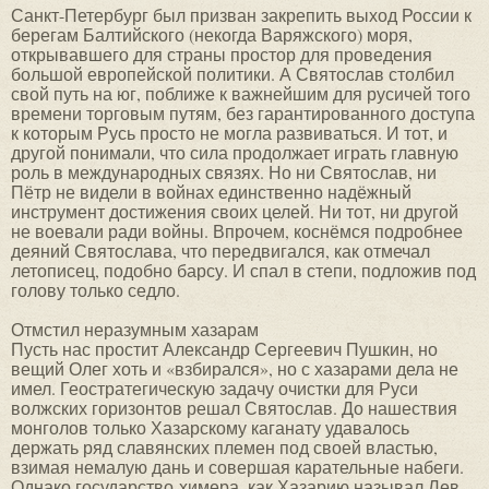
Санкт-Петербург был призван закрепить выход России к
берегам Балтийского (некогда Варяжского) моря,
открывавшего для страны простор для проведения
большой европейской политики. А Святослав столбил
свой путь на юг, поближе к важнейшим для русичей того
времени торговым путям, без гарантированного доступа
к которым Русь просто не могла развиваться. И тот, и
другой понимали, что сила продолжает играть главную
роль в международных связях. Но ни Святослав, ни
Пётр не видели в войнах единственно надёжный
инструмент достижения своих целей. Ни тот, ни другой
не воевали ради войны. Впрочем, коснёмся подробнее
деяний Святослава, что передвигался, как отмечал
летописец, подобно барсу. И спал в степи, подложив под
голову только седло.
Отмстил неразумным хазарам
Пусть нас простит Александр Сергеевич Пушкин, но
вещий Олег хоть и «взбирался», но с хазарами дела не
имел. Геостратегическую задачу очистки для Руси
волжских горизонтов решал Святослав. До нашествия
монголов только Хазарскому каганату удавалось
держать ряд славянских племен под своей властью,
взимая немалую дань и совершая карательные набеги.
Однако государство-химера, как Хазарию называл Лев