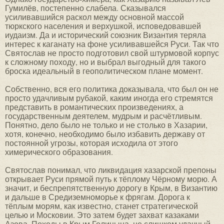
Гумилёв, постепенно слабела. Сказывался
усиливавшийся раскол между основной массой
тюркского населения и верхушкой, исповедовавшей
иудаизм. Да и исторический союзник Византия теряла
интерес к каганату на фоне усиливавшейся Руси. Так что
Святослав не просто подготовил свой штурмовой корпус
к сложному походу, но и выбрал выгодный для такого
броска идеальный в геополитическом плане момент.
Собственно, вся его политика доказывала, что был он не
просто удачливым рубакой, каким иногда его стремятся
представить в романтических произведениях, а
государственным деятелем, мудрым и расчётливым.
Понятно, дело было не только и не столько в Хазарии,
хотя, конечно, необходимо было избавить державу от
постоянной угрозы, которая исходила от этого
химерического образования.
Святослав понимал, что ликвидация хазарской препоны
открывает Руси прямой путь к тёплому Чёрному морю. А
значит, и беспрепятственную дорогу в Крым, в Византию
и дальше в Средиземноморье к фрягам. Дорога к
тёплым морям, как известно, станет стратегической
целью и Московии. Это затем будет захват казаками
Азова. Походы в Крым Голицына, не слишком удачный