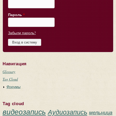
Пароль
*
Забыли пароль?
Навигация
Glossary
Tag Cloud
Форумы
Tag cloud
видеозапись
Аудиозапись
мельница