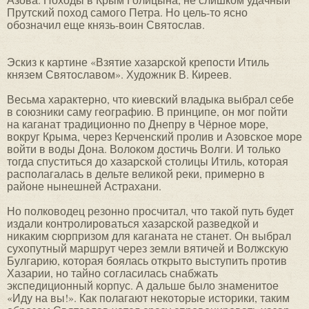
Прутский поход самого Петра. Но цель-то ясно
обозначил еще князь-воин Святослав.
Эскиз к картине «Взятие хазарской крепости Итиль
князем Святославом». Художник В. Киреев.
Весьма характерно, что киевский владыка выбрал себе
в союзники саму географию. В принципе, он мог пойти
на каганат традиционно по Днепру в Чёрное море,
вокруг Крыма, через Керченский пролив и Азовское море
войти в воды Дона. Волоком достичь Волги. И только
тогда спуститься до хазарской столицы Итиль, которая
располагалась в дельте великой реки, примерно в
районе нынешней Астрахани.
Но полководец резонно просчитал, что такой путь будет
издали контролироваться хазарской разведкой и
никаким сюрпризом для каганата не станет. Он выбрал
сухопутный маршрут через земли вятичей и Волжскую
Булгарию, которая боялась открыто выступить против
Хазарии, но тайно согласилась снабжать
экспедиционный корпус. А дальше было знаменитое
«Иду на вы!». Как полагают некоторые историки, таким