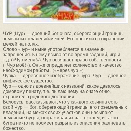
ЧУР (Цур) — древний бог очага, оберегающий границы
земельных владений-межей. Его просили о сохранении
межей на полях.
Слово «чур» и ныне употребляется в значении
запрещения. К нему взывают во время гаданий, игр и
т.д. («Чур меня!»). Чур освящает право собственности
(«Чур моё!»). Он же определяет количество и качество
необходимой работы . («Через чур!»).
Чурка — деревянное изображение чура. Чур — древнее
мифическое существо.
Чур — одно из древнейших названий, какое давалось
домовому пенату, т.е. пылающему на очаге огню,
охранителю родового достояния.
Белорусы рассказывают, что у каждого хозяина есть
свой Чур — бог, оберегающий границы его поземельных
владений; на межах своих участков они насыпают
земляные бугры, огораживая их частоколом, и такого
бугра никто не посмеет разрыть из опасения разгневать
божество.