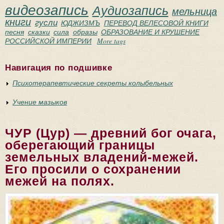
видеозапись
Аудиозапись
мельница
книги
гусли
ЮДЖИЗМЪ
ПЕРЕВОД ВЕЛЕСОВОЙ КНИГИ
песня
сказки
сила
образы
ОБРАЗОВАНИЕ И КРУШЕНИЕ
РОССИЙСКОЙ ИМПЕРИИ
More tags
Навигация по подшивке
Психотерапевтические секреты колыбельных
Учение мазыков
ЧУР (Цур) — древний бог очага,
оберегающий границы
земельных владений-межей.
Его просили о сохранении
межей на полях.