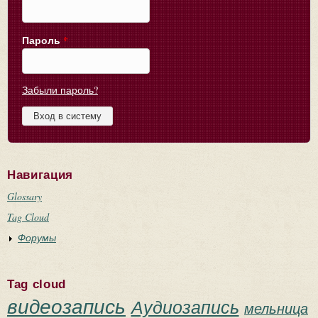
Пароль
*
Забыли пароль?
Навигация
Glossary
Tag Cloud
Форумы
Tag cloud
видеозапись
Аудиозапись
мельница