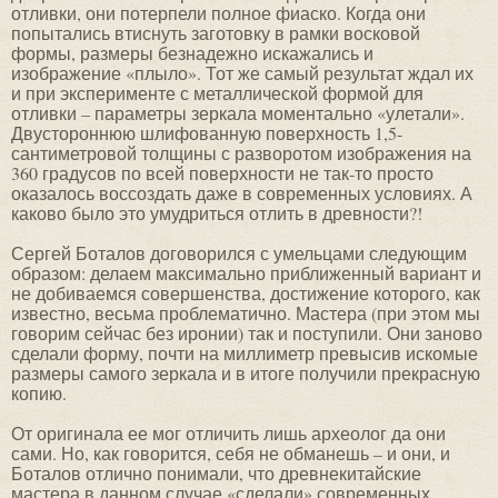
отливки, они потерпели полное фиаско. Когда они
попытались втиснуть заготовку в рамки восковой
формы, размеры безнадежно искажались и
изображение «плыло». Тот же самый результат ждал их
и при эксперименте с металлической формой для
отливки – параметры зеркала моментально «улетали».
Двустороннюю шлифованную поверхность 1,5-
сантиметровой толщины с разворотом изображения на
360 градусов по всей поверхности не так-то просто
оказалось воссоздать даже в современных условиях. А
каково было это умудриться отлить в древности?!
Сергей Боталов договорился с умельцами следующим
образом: делаем максимально приближенный вариант и
не добиваемся совершенства, достижение которого, как
известно, весьма проблематично. Мастера (при этом мы
говорим сейчас без иронии) так и поступили. Они заново
сделали форму, почти на миллиметр превысив искомые
размеры самого зеркала и в итоге получили прекрасную
копию.
От оригинала ее мог отличить лишь археолог да они
сами. Но, как говорится, себя не обманешь – и они, и
Боталов отлично понимали, что древнекитайские
мастера в данном случае «сделали» современных