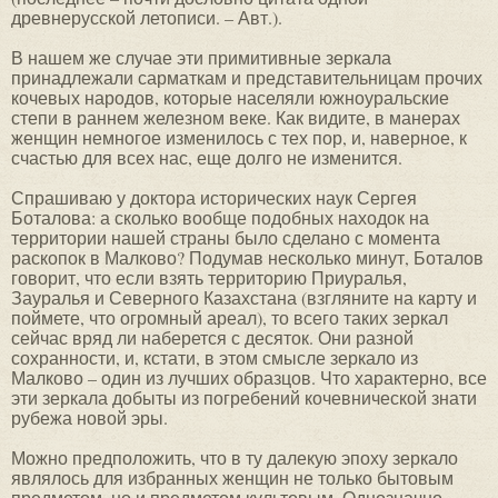
древнерусской летописи. – Авт.).
В нашем же случае эти примитивные зеркала
принадлежали сарматкам и представительницам прочих
кочевых народов, которые населяли южноуральские
степи в раннем железном веке. Как видите, в манерах
женщин немногое изменилось с тех пор, и, наверное, к
счастью для всех нас, еще долго не изменится.
Спрашиваю у доктора исторических наук Сергея
Боталова: а сколько вообще подобных находок на
территории нашей страны было сделано с момента
раскопок в Малково? Подумав несколько минут, Боталов
говорит, что если взять территорию Приуралья,
Зауралья и Северного Казахстана (взгляните на карту и
поймете, что огромный ареал), то всего таких зеркал
сейчас вряд ли наберется с десяток. Они разной
сохранности, и, кстати, в этом смысле зеркало из
Малково – один из лучших образцов. Что характерно, все
эти зеркала добыты из погребений кочевнической знати
рубежа новой эры.
Можно предположить, что в ту далекую эпоху зеркало
являлось для избранных женщин не только бытовым
предметом, но и предметом культовым. Однозначно,