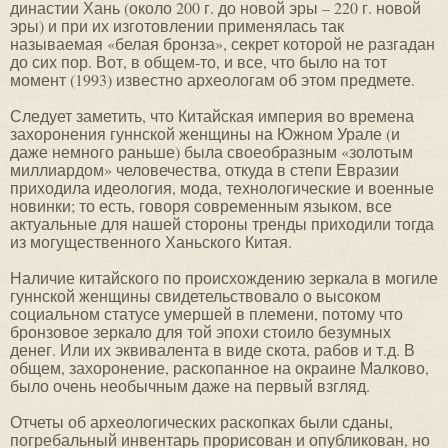
династии Хань (около 200 г. до новой эры – 220 г. новой
эры) и при их изготовлении применялась так
называемая «белая бронза», секрет которой не разгадан
до сих пор. Вот, в общем-то, и все, что было на тот
момент (1993) известно археологам об этом предмете.
Следует заметить, что Китайская империя во времена
захоронения гуннской женщины на Южном Урале (и
даже немного раньше) была своеобразным «золотым
миллиардом» человечества, откуда в степи Евразии
приходила идеология, мода, технологические и военные
новинки; то есть, говоря современным языком, все
актуальные для нашей стороны тренды приходили тогда
из могущественного Ханьского Китая.
Наличие китайского по происхождению зеркала в могиле
гуннской женщины свидетельствовало о высоком
социальном статусе умершей в племени, потому что
бронзовое зеркало для той эпохи стоило безумных
денег. Или их эквивалента в виде скота, рабов и т.д. В
общем, захоронение, раскопанное на окраине Малково,
было очень необычным даже на первый взгляд.
Отчеты об археологических раскопках были сданы,
погребальный инвентарь прорисован и опубликован, но