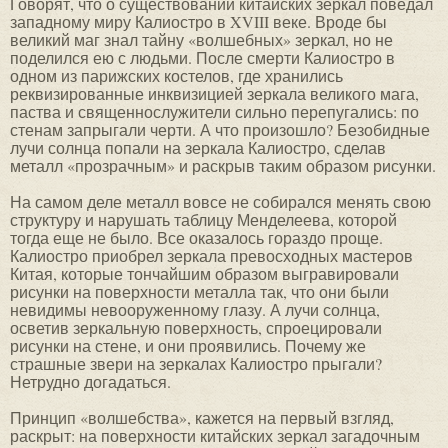
Говорят, что о существовании китайских зеркал поведал
западному миру Калиостро в XVIII веке. Вроде бы
великий маг знал тайну «волшебных» зеркал, но не
поделился ею с людьми. После смерти Калиостро в
одном из парижских костелов, где хранились
реквизированные инквизицией зеркала великого мага,
паства и священнослужители сильно перепугались: по
стенам запрыгали черти. А что произошло? Безобидные
лучи солнца попали на зеркала Калиостро, сделав
металл «прозрачным» и раскрыв таким образом рисунки.
На самом деле металл вовсе не собирался менять свою
структуру и нарушать таблицу Менделеева, которой
тогда еще не было. Все оказалось гораздо проще.
Калиостро приобрел зеркала превосходных мастеров
Китая, которые тончайшим образом выгравировали
рисунки на поверхности металла так, что они были
невидимы невооруженному глазу. А лучи солнца,
осветив зеркальную поверхность, спроецировали
рисунки на стене, и они проявились. Почему же
страшные звери на зеркалах Калиостро прыгали?
Нетрудно догадаться.
Принцип «волшебства», кажется на первый взгляд,
раскрыт: на поверхности китайских зеркал загадочным