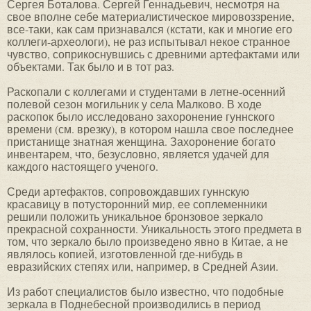
Сергея Боталова. Сергей Геннадьевич, несмотря на
свое вполне себе материалистическое мировоззрение,
все-таки, как сам признавался (кстати, как и многие его
коллеги-археологи), не раз испытывал некое странное
чувство, соприкоснувшись с древними артефактами или
объектами. Так было и в тот раз.
Раскопали с коллегами и студентами в летне-осенний
полевой сезон могильник у села Малково. В ходе
раскопок было исследовано захоронение гуннского
времени (см. врезку), в котором нашла свое последнее
пристанище знатная женщина. Захоронение богато
инвентарем, что, безусловно, является удачей для
каждого настоящего ученого.
Среди артефактов, сопровождавших гуннскую
красавицу в потусторонний мир, ее соплеменники
решили положить уникальное бронзовое зеркало
прекрасной сохранности. Уникальность этого предмета в
том, что зеркало было произведено явно в Китае, а не
являлось копией, изготовленной где-нибудь в
евразийских степях или, например, в Средней Азии.
Из работ специалистов было известно, что подобные
зеркала в Поднебесной производились в период