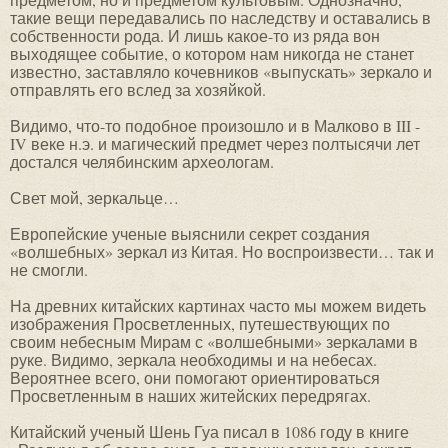
такие вещи передавались по наследству и оставались в
собственности рода. И лишь какое-то из ряда вон
выходящее событие, о котором нам никогда не станет
известно, заставляло кочевников «выпускать» зеркало и
отправлять его вслед за хозяйкой.
Видимо, что-то подобное произошло и в Малково в III -
IV веке н.э. и магический предмет через полтысячи лет
достался челябинским археологам.
Свет мой, зеркальце…
Европейские ученые выяснили секрет создания
«волшебных» зеркал из Китая. Но воспроизвести… так и
не смогли.
На древних китайских картинах часто мы можем видеть
изображения Просветленных, путешествующих по
своим небесным Мирам с «волшебными» зеркалами в
руке. Видимо, зеркала необходимы и на небесах.
Вероятнее всего, они помогают ориентироваться
Просветленным в наших житейских передрягах.
Китайский ученый Шень Гуа писал в 1086 году в книге