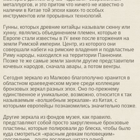
металлургов, и это притом что ничего не известно о
наличии в Китае той эпохи каких-то особых
инструментов или прорывных технологий.
Гунны, которых древние китайцы называли сюнну или
хунну, являлись объединением племен, которые в
Европе стали известны в IV веке после вторжения на
земли Римской империи. Центр, из которого они
совершали набеги на римские владения и подвластные
Риму народы, находился на территории Паннонии.
Позже те же самые земли заняли другие представители
кочевых народов, сначала авары, а потом венгры.
Сегодня зеркало из Малково благополучно хранится в
областном краеведческом музее среди коллекции
бронзовых зеркал разных эпох. Оно по-прежнему
единственное и уникальное, возможно, относится к так
называемым «волшебным зеркалам» из Китая, с
которыми европейцы познакомились значительно позже.
Другие зеркала из фондов музея, как правило,
представляют собой просто закругленные бронзовые
пластины, которые полировали до блеска, чтобы было
куда смотреться «красным девкам половецким»
(последнее – почти дословно цитата одной