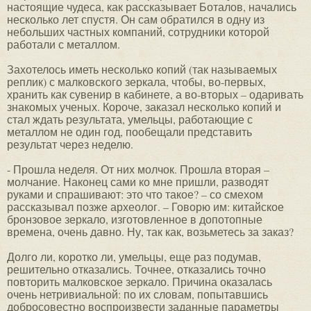
настоящие чудеса, как рассказывает Боталов, начались
несколько лет спустя. Он сам обратился в одну из
небольших частных компаний, сотрудники которой
работали с металлом.
Захотелось иметь несколько копий (так называемых
реплик) с малковского зеркала, чтобы, во-первых,
хранить как сувенир в кабинете, а во-вторых – одаривать
знакомых ученых. Короче, заказал несколько копий и
стал ждать результата, умельцы, работающие с
металлом не один год, пообещали представить
результат через неделю.
- Прошла неделя. От них молчок. Прошла вторая –
молчание. Наконец сами ко мне пришли, разводят
руками и спрашивают: это что такое? – со смехом
рассказывал позже археолог. – Говорю им: китайское
бронзовое зеркало, изготовленное в допотопные
времена, очень давно. Ну, так как, возьметесь за заказ?
Долго ли, коротко ли, умельцы, еще раз подумав,
решительно отказались. Точнее, отказались точно
повторить малковское зеркало. Причина оказалась
очень нетривиальной: по их словам, попытавшись
добросовестно воспроизвести заданные параметры