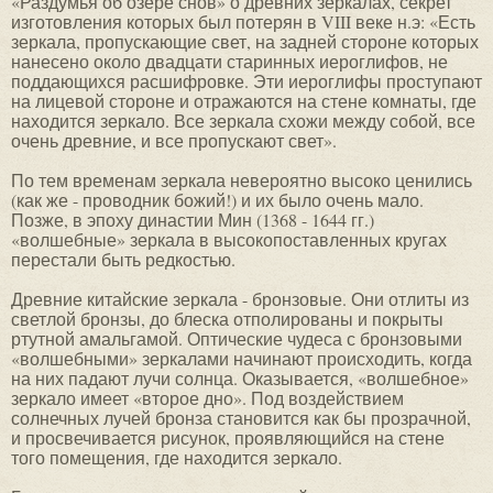
«Раздумья об озере снов» о древних зеркалах, секрет
изготовления которых был потерян в VIII веке н.э: «Есть
зеркала, пропускающие свет, на задней стороне которых
нанесено около двадцати старинных иероглифов, не
поддающихся расшифровке. Эти иероглифы проступают
на лицевой стороне и отражаются на стене комнаты, где
находится зеркало. Все зеркала схожи между собой, все
очень древние, и все пропускают свет».
По тем временам зеркала невероятно высоко ценились
(как же - проводник божий!) и их было очень мало.
Позже, в эпоху династии Мин (1368 - 1644 гг.)
«волшебные» зеркала в высокопоставленных кругах
перестали быть редкостью.
Древние китайские зеркала - бронзовые. Они отлиты из
светлой бронзы, до блеска отполированы и покрыты
ртутной амальгамой. Оптические чудеса с бронзовыми
«волшебными» зеркалами начинают происходить, когда
на них падают лучи солнца. Оказывается, «волшебное»
зеркало имеет «второе дно». Под воздействием
солнечных лучей бронза становится как бы прозрачной,
и просвечивается рисунок, проявляющийся на стене
того помещения, где находится зеркало.