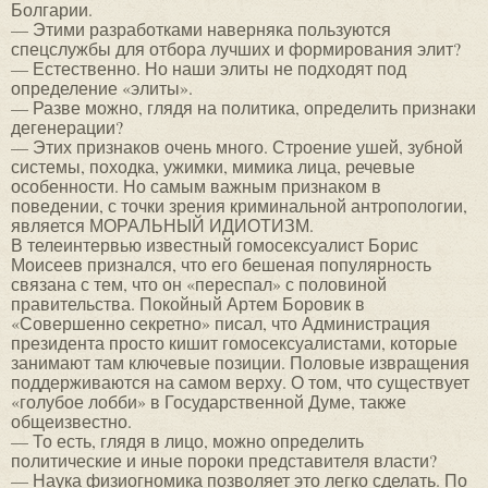
Болгарии.
— Этими разработками наверняка пользуются
спецслужбы для отбора лучших и формирования элит?
— Естественно. Но наши элиты не подходят под
определение «элиты».
— Разве можно, глядя на политика, определить признаки
дегенерации?
— Этих признаков очень много. Строение ушей, зубной
системы, походка, ужимки, мимика лица, речевые
особенности. Но самым важным признаком в
поведении, с точки зрения криминальной антропологии,
является МОРАЛЬНЫЙ ИДИОТИЗМ.
В телеинтервью известный гомосексуалист Борис
Моисеев признался, что его бешеная популярность
связана с тем, что он «переспал» с половиной
правительства. Покойный Артем Боровик в
«Совершенно секретно» писал, что Администрация
президента просто кишит гомосексуалистами, которые
занимают там ключевые позиции. Половые извращения
поддерживаются на самом верху. О том, что существует
«голубое лобби» в Государственной Думе, также
общеизвестно.
— То есть, глядя в лицо, можно определить
политические и иные пороки представителя власти?
— Наука физиогномика позволяет это легко сделать. По