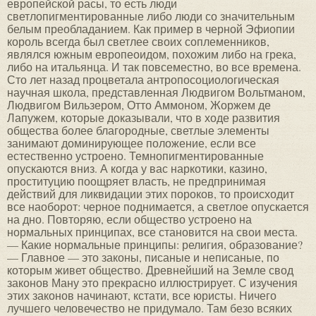
европейской расы, то есть люди
светлопигментированные либо люди со значительным
белым преобладанием. Как пример в черной Эфиопии
король всегда был светлее своих соплеменников,
являлся южным европеоидом, похожим либо на грека,
либо на итальянца. И так повсеместно, во все времена.
Сто лет назад процветала антропосоциологическая
научная школа, представленная Людвигом Вольтманом,
Людвигом Вильзером, Отто Аммоном, Жоржем де
Лапужем, которые доказывали, что в ходе развития
общества более благородные, светлые элементы
занимают доминирующее положение, если все
естественно устроено. Темнопигментированные
опускаются вниз. А когда у вас наркотики, казино,
проституцию поощряет власть, не предпринимая
действий для ликвидации этих пороков, то происходит
все наоборот: черное поднимается, а светлое опускается
на дно. Повторяю, если общество устроено на
нормальных принципах, все становится на свои места.
— Какие нормальные принципы: религия, образование?
— Главное — это законы, писаные и неписаные, по
которым живет общество. Древнейший на Земле свод
законов Ману это прекрасно иллюстрирует. С изучения
этих законов начинают, кстати, все юристы. Ничего
лучшего человечество не придумало. Там безо всяких