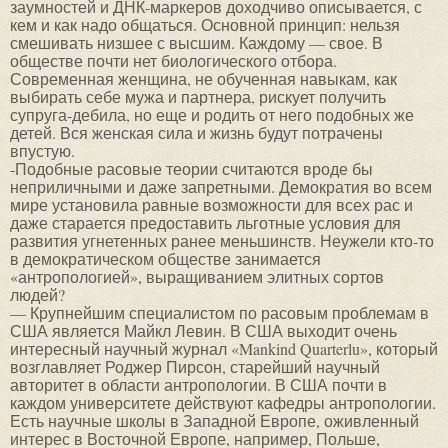
заумностей и ДНК-маркеров доходчиво описывается, с
кем и как надо общаться. Основной принцип: нельзя
смешивать низшее с высшим. Каждому — свое. В
обществе почти нет биологического отбора.
Современная женщина, не обученная навыкам, как
выбирать себе мужа и партнера, рискует получить
супруга-дебила, но еще и родить от него подобных же
детей. Вся женская сила и жизнь будут потрачены
впустую.
-Подобные расовые теории считаются вроде бы
неприличными и даже запретными. Демократия во всем
мире установила равные возможности для всех рас и
даже старается предоставить льготные условия для
развития угнетенных ранее меньшинств. Неужели кто-то
в демократическом обществе занимается
«антропологией», выращиванием элитных сортов
людей?
— Крупнейшим специалистом по расовым проблемам в
США является Майкл Левин. В США выходит очень
интересный научный журнал «Mankind Quarterlu», который
возглавляет Роджер Пирсон, старейший научный
авторитет в области антропологии. В США почти в
каждом университете действуют кафедры антропологии.
Есть научные школы в Западной Европе, оживленный
интерес в Восточной Европе, например, Польше,