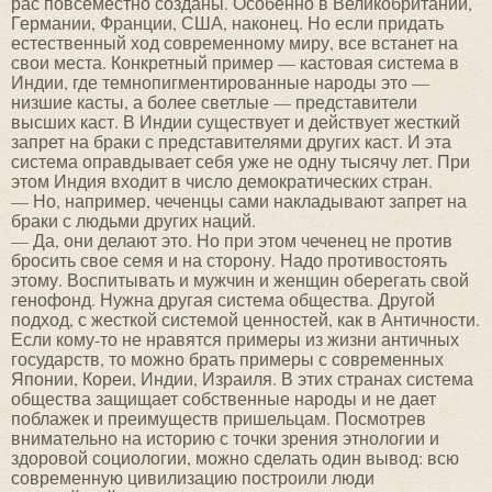
рас повсеместно созданы. Особенно в Великобритании,
Германии, Франции, США, наконец. Но если придать
естественный ход современному миру, все встанет на
свои места. Конкретный пример — кастовая система в
Индии, где темнопигментированные народы это —
низшие касты, а более светлые — представители
высших каст. В Индии существует и действует жесткий
запрет на браки с представителями других каст. И эта
система оправдывает себя уже не одну тысячу лет. При
этом Индия входит в число демократических стран.
— Но, например, чеченцы сами накладывают запрет на
браки с людьми других наций.
— Да, они делают это. Но при этом чеченец не против
бросить свое семя и на сторону. Надо противостоять
этому. Воспитывать и мужчин и женщин оберегать свой
генофонд. Нужна другая система общества. Другой
подход, с жесткой системой ценностей, как в Античности.
Если кому-то не нравятся примеры из жизни античных
государств, то можно брать примеры с современных
Японии, Кореи, Индии, Израиля. В этих странах система
общества защищает собственные народы и не дает
поблажек и преимуществ пришельцам. Посмотрев
внимательно на историю с точки зрения этнологии и
здоровой социологии, можно сделать один вывод: всю
современную цивилизацию построили люди