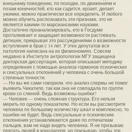
внешнему поведению, по походке, по движениям и
позам конечностей, кто как садится, ерзает, делает
ужимки, можно практически все определить. И любого
можно обучить распознавать эти признаки, это не
является какими-то марсианскими науками.
Достаточно проанализировать, кто в Госдуме
проталкивает и защищает возможности растлевать
детишек, прикрывая это рассуждениями о возможности
вступления в брак с 14 лет. У этих депутатов вся
патология написана на их физиономиях. Совсем
недавно в Институте антропологии МГУ защищена
докторская диссертация, которая описывает методику
определения с помощью анализа гормонов психических
и сексуальных отклонений у человека с очень большой
степенью точности.
— Но вы же сами говорили, что анализ спермы не помог
выявить Чикатило, так как она не совпадала по группе
крови со слюной. Ведь возможны ошибки?
— Человек — очень сложная структура. Его нельзя
мерить по одному показателю. Но если вы рассмотрите
человека по большому количеству шкал и комплексно, то
ошибки не будет. Ведь сексуальные и психические
отклонения устанавливаются даже по отпечаткам
пальцев, вам не надо видеть человека. Я не призываю
прятать людей в концлагеря, но призываю, чтобы эти