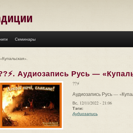
адиции
ниги
Семинары
 «Купальская».
??⚡. Аудиозапись Русь — «Купал
??⚡
Аудиозапись Русь — «Купа
Вс, 12/11/2022 - 21:06
Тэги:
Аудиозапись