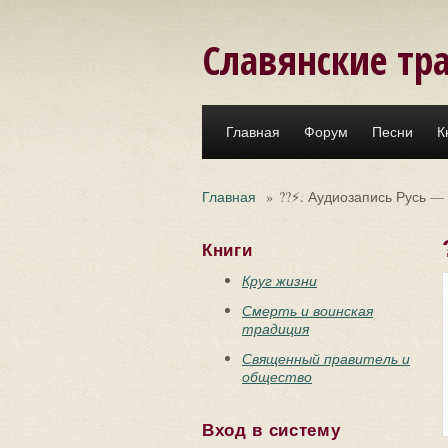
Перейти к основному содержанию
Славянские тр
Главная
Форум
Песни
К
Главная
»
??⚡. Аудиозапись Русь —
Книги
Круг жизни
Смерть и воинская
традиция
Священный правитель и
общество
Вход в систему