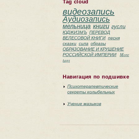
Tag cloud
видеозапись
Аудиозапись
мельница
книги
гусли
ЮДЖИЗМЪ
ПЕРЕВОД
ВЕЛЕСОВОЙ КНИГИ
песня
сказки
сила
образы
ОБРАЗОВАНИЕ И КРУШЕНИЕ
РОССИЙСКОЙ ИМПЕРИИ
More
tags
Навигация по подшивке
Психотерапевтические
секреты колыбельных
Учение мазыков