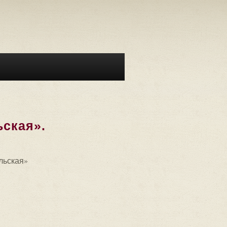
ьская».
льская»