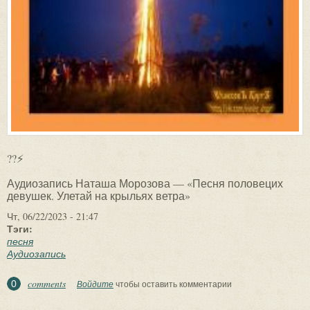
??⚡
Аудиозапись Наташа Морозова — «Песня половецих
девушек. Улетай на крыльях ветра»
Чт, 06/22/2023 - 21:47
Тэги:
песня
Аудиозапись
comments
0
Войдите
чтобы оставить комментарии