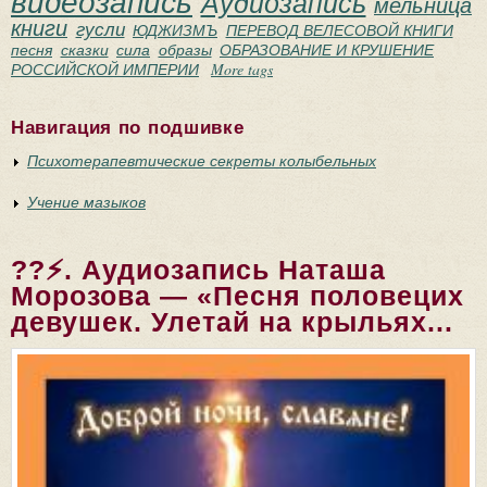
видеозапись
Аудиозапись
мельница
книги
гусли
ЮДЖИЗМЪ
ПЕРЕВОД ВЕЛЕСОВОЙ КНИГИ
песня
сказки
сила
образы
ОБРАЗОВАНИЕ И КРУШЕНИЕ
РОССИЙСКОЙ ИМПЕРИИ
More tags
Навигация по подшивке
Психотерапевтические секреты колыбельных
Учение мазыков
??⚡. Аудиозапись Наташа
Морозова — «Песня половецих
девушек. Улетай на крыльях...