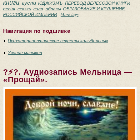
книги
гусли
ЮДЖИЗМЪ
ПЕРЕВОД ВЕЛЕСОВОЙ КНИГИ
песня
сказки
сила
образы
ОБРАЗОВАНИЕ И КРУШЕНИЕ
РОССИЙСКОЙ ИМПЕРИИ
More tags
Навигация по подшивке
Психотерапевтические секреты колыбельных
Учение мазыков
?⚡?. Аудиозапись Мельница —
«Прощай».