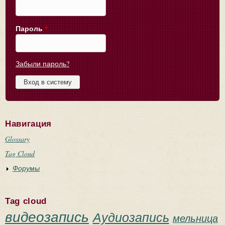
Пароль
*
Забыли пароль?
Навигация
Glossary
Tag Cloud
Форумы
Tag cloud
видеозапись
Аудиозапись
мельница