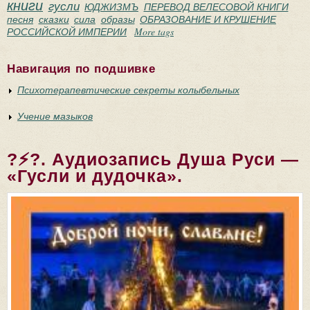
книги
гусли
ЮДЖИЗМЪ
ПЕРЕВОД ВЕЛЕСОВОЙ КНИГИ
песня
сказки
сила
образы
ОБРАЗОВАНИЕ И КРУШЕНИЕ
РОССИЙСКОЙ ИМПЕРИИ
More tags
Навигация по подшивке
Психотерапевтические секреты колыбельных
Учение мазыков
?⚡?. Аудиозапись Душа Руси —
«Гусли и дудочка».