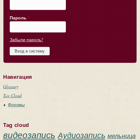
Пароль
*
Забыли пароль?
Навигация
Glossary
Tag Cloud
Форумы
Tag cloud
видеозапись
Аудиозапись
мельница