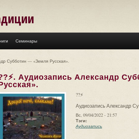
адиции
ниги
Семинары
ндр Субботин — «Земля Русская».
??⚡. Аудиозапись Александр Су
Русская».
??⚡
Аудиозапись Александр Су
Вс, 09/04/2022 - 21:57
Тэги:
Аудиозапись