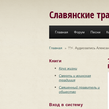
Перейти к основному содержанию
Славянские тр
Главная
Форум
Песни
К
Главная
»
??⚡. Аудиозапись Алекса
Книги
Круг жизни
Смерть и воинская
традиция
Священный правитель и
общество
Вход в систему