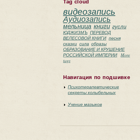
Tag cloud
видеозапись
Аудиозапись
мельница
книги
гусли
ЮДЖИЗМЪ
ПЕРЕВОД
ВЕЛЕСОВОЙ КНИГИ
песня
сказки
сила
образы
ОБРАЗОВАНИЕ И КРУШЕНИЕ
РОССИЙСКОЙ ИМПЕРИИ
More
tags
Навигация по подшивке
Психотерапевтические
секреты колыбельных
Учение мазыков