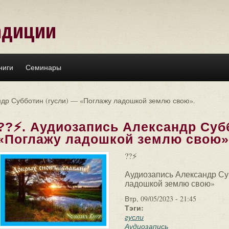
адиции
ниги
Семинары
ндр Субботин (гусли) — «Поглажу ладошкой землю свою».
??⚡. Аудиозапись Александр Субб
«Поглажу ладошкой землю свою»
??⚡
Аудиозапись Александр Су
ладошкой землю свою»
Втр, 09/05/2023 - 21:45
Тэги:
гусли
Аудиозапись