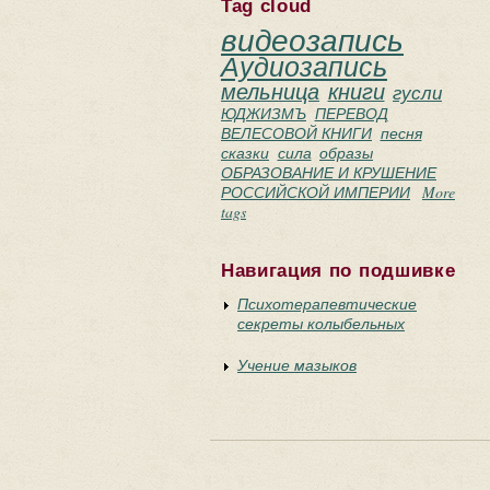
Tag cloud
видеозапись
Аудиозапись
мельница
книги
гусли
ЮДЖИЗМЪ
ПЕРЕВОД
ВЕЛЕСОВОЙ КНИГИ
песня
сказки
сила
образы
ОБРАЗОВАНИЕ И КРУШЕНИЕ
РОССИЙСКОЙ ИМПЕРИИ
More
tags
Навигация по подшивке
Психотерапевтические
секреты колыбельных
Учение мазыков