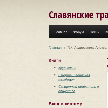
Перейти к основному содержанию
Славянские тр
Главная
Форум
Песни
К
Главная
»
??⚡. Аудиозапись Алекса
Книги
Круг жизни
Смерть и воинская
традиция
Священный правитель и
общество
Вход в систему