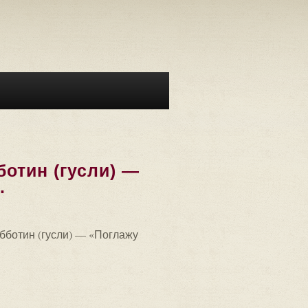
отин (гусли) —
.
бботин (гусли) — «Поглажу