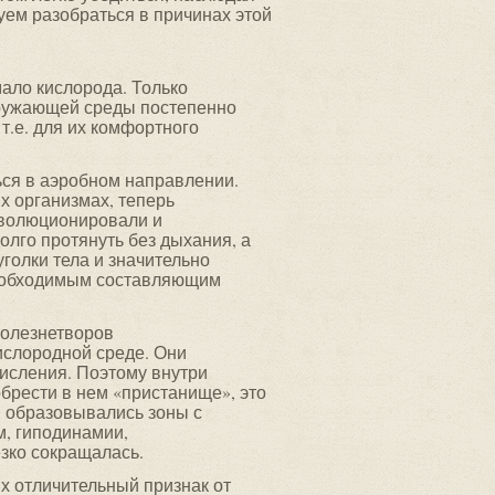
ем разобраться в причинах этой
ало кислорода. Только
кружающей среды постепенно
.е. для их комфортного
ься в аэробном направлении.
х организмах, теперь
эволюционировали и
лго протянуть без дыхания, а
голки тела и значительно
необходимым составляющим
болезнетворов
кислородной среде. Они
кисления. Поэтому внутри
брести в нем «пристанище», это
е, образовывались зоны с
м, гиподинамии,
езко сокращалась.
х отличительный признак от