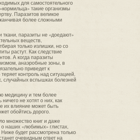
бходимых для самостоятельного
 «кормильца» такие организмы
ертву. Паразитов великое
заканчивая более сложными
 ткани, паразиты не «доедают»
ательных веществ,
бирая только излишки, но со
иты растут. Как следствие
тов. А когда паразиты
низмом, анаэробные зоны, в
язательно приведет к
 теряет контроль над ситуацией,
х, случайных вспышках болезней
ю медицину и тем более
ничего не хотят о них, как
е их влияние может быть
жет обойтись дорого.
ло множество книг и даже
 о наших «любимых» глистах,
 Ниже будет рассмотрена только
станет очевидным ответ на