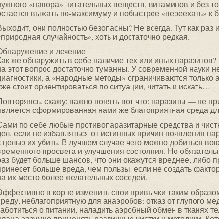
нужного «напора» питательных веществ, витаминов и без т
остается выжать по-максимуму и побыстрее «переехать» к
Выходит, они полностью безопасны? Не всегда. Тут как раз 
«природная случайность», хоть и достаточно редкая.
Обнаружение и лечение
Как же обнаружить в себе наличие тех или иных паразитов?
на этот вопрос достаточно туманны. У современной науки н
диагностики, а «народные методы» ограничиваются только 
уже стоит ориентироваться по ситуации, читать и искать…
Повторяясь, скажу: важно понять вот что: паразиты — не пр
является сформированная нами же благоприятная среда для
Сами по себе любые противопаразитарные средства и чистк
дел, если не избавляться от истинных причин появления пар
с целью их убить. В лучшем случае чего можно добиться вою
временного просвета и улучшения состояния. Но обязательн
раз будет больше шансов, что они окажутся вреднее, либо 
принесет больше вреда, чем пользы, если не создать фактор
на их место более желательных соседей.
Эффективно в корне изменить свои привычки таким образо
среду, неблагоприятную для анаэробов: отказ от глупого ме
заботиться о питании, наладить аэробный обмен в тканях тел
плана разумно применять различные чистки и методики. Ко