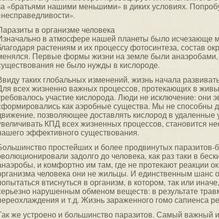
за «братьями нашими меньшими» в диких условиях. Попробу
«несправедливости».
Паразиты в организме человека
Изначально в атмосфере нашей планеты было исчезающе м
благодаря растениям и их процессу фотосинтеза, состав о
менялся. Первые формы жизни на земле были анаэробами, т
существования не было нужды в кислороде.
Ввиду таких глобальных изменений, жизнь начала развиват
Для всех жизненно важных процессов, протекающих в живы
требовалось участие кислорода. Люди не исключение: они 
сформировались как аэробные существа. Мы не способны до
движение, позволяющее доставлять кислород в удаленные у
увеличивать КПД всех жизненных процессов, становится 
нашего эффективного существования.
Большинство простейших и более продвинутых паразитов-
эволюционировали задолго до человека, как раз таки в бес
анаэробы, и комфортно им там, где не протекают реакции о
организма человека они не жильцы. И единственным шанс о
попытаться втиснуться в организм, в котором, так или инач
серьезно нарушенным обменом веществ: в результате трав
переохлаждения и т.д. Жизнь зараженного гомо сапиенса р
Так же устроено и большинство паразитов. Самый важный и