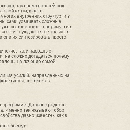
жизни, как среди простейших,
вителей их выделяют
многих внутренних структур, и в
бны сами усваивать сложные
 уже «готовенькое» напрямую из
. «гости» нуждаются не только в
и они их синтезировать просто
инские, так и народные.
, не сложно догадаться почему
равлены на лечение самой
наличия усилий, направленных на
ффективны, то только в
в программе. Данное средство
ка. Именно так называют сбор
 свойства давно известны как в
(по обьёму):