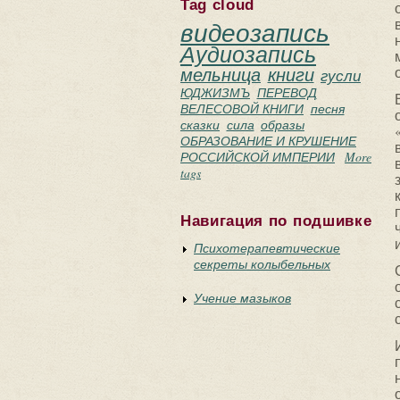
Tag cloud
видеозапись
Аудиозапись
мельница
книги
гусли
ЮДЖИЗМЪ
ПЕРЕВОД
ВЕЛЕСОВОЙ КНИГИ
песня
сказки
сила
образы
ОБРАЗОВАНИЕ И КРУШЕНИЕ
РОССИЙСКОЙ ИМПЕРИИ
More
tags
Навигация по подшивке
Психотерапевтические
секреты колыбельных
Учение мазыков