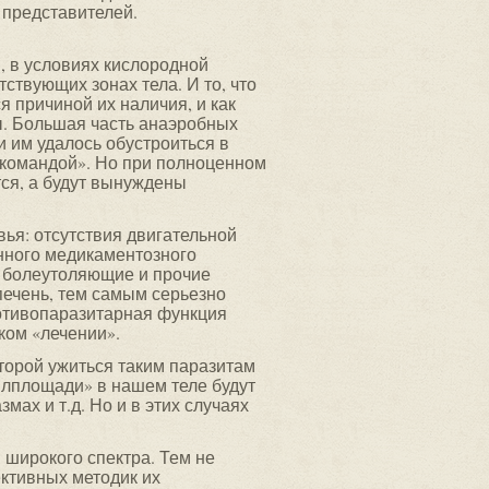
 представителей.
, в условиях кислородной
тствующих зонах тела. И то, что
я причиной их наличия, и как
ы. Большая часть анаэробных
 им удалось обустроиться в
 командой». Но при полноценном
тся, а будут вынуждены
вья: отсутствия двигательной
янного медикаментозного
 болеутоляющие и прочие
печень, тем самым серьезно
ротивопаразитарная функция
ком «лечении».
оторой ужиться таким паразитам
илплощади» в нашем теле будут
мах и т.д. Но и в этих случаях
 широкого спектра. Тем не
ективных методик их