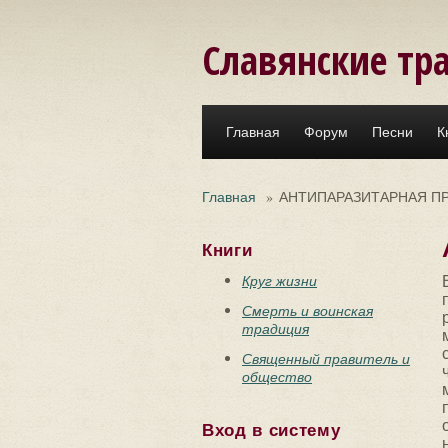
Перейти к основному содержанию
Славянские тр
Главная
Форум
Песни
К
Главная
»
АНТИПАРАЗИТАРНАЯ П
Книги
Круг жизни
Смерть и воинская
традиция
Священный правитель и
общество
Вход в систему