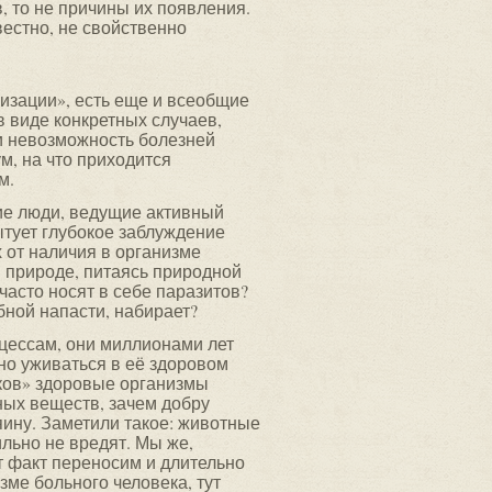
, то не причины их появления.
вестно, не свойственно
лизации», есть еще и всеобщие
 виде конкретных случаев,
и невозможность болезней
м, на что приходится
м.
ие люди, ведущие активный
ытует глубокое заблуждение
 от наличия в организме
ой природе, питаясь природной
часто носят в себе паразитов?
обной напасти, набирает?
цессам, они миллионами лет
но уживаться в её здоровом
иков» здоровые организмы
ных веществ, зачем добру
яину. Заметили такое: животные
ильно не вредят. Мы же,
т факт переносим и длительно
зме больного человека, тут