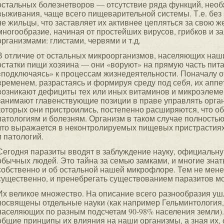
остальных болезнетворов — отсутствие ряда функций, нео
выживания, чаще всего пищеварительной системы. Т.е. без
не жильцы, что заставляет их активнее цепляться за свою ж
многообразие, начиная от простейших вирусов, грибков и 
организмами: глистами, червями и т.д.
В отличие от остальных микроорганизмов, населяющих наши
остатки пищи хозяина — они «воруют» на прямую часть пит
«подключаясь» к процессам жизнедеятельности. Поначалу от
временем, разрастаясь и формируя среду под себя, их аппет
возникают дефициты тех или иных витаминов и микроэлемен
занимают главенствующие позиции в праве управлять орга
которых они пристроились, постепенно расширяются, что об
патологиям и болезням. Организм в таком случае полностью
что выражается в неконтролируемых пищевых пристрастия
и патологий.
Сегодня паразиты вводят в заблуждение науку, официальну
обычных людей. Это тайна за семью замками, и многие знать 
собственно и об остальной нашей микрофлоре. Тем не мене
существенно, и пренебрегать существованием паразитов мо
Их великое множество. На описание всего разнообразия уш
посвящены отдельные науки (как например Гельминтология,
населяющих по разным подсчетам 90-98% населения земли).
общие принципы их влияния на наши организмы, а зная их, 