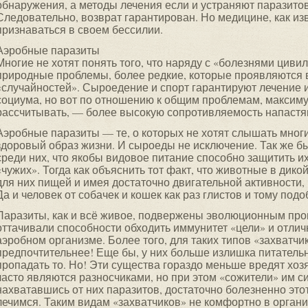
обнаружения, а методы лечения если и устраняют паразитов
Следовательно, возврат гарантирован. Но медицине, как из
признаваться в своем бессилии.
Аэробные паразиты
Многие не хотят понять того, что наряду с «болезнями циви
природные проблемы, более редкие, которые проявляются в
«случайностей». Сыроедение и спорт гарантируют лечение 
социума, но вот по отношению к общим проблемам, максиму
рассчитывать, — более высокую сопротивляемость напастя
Аэробные паразиты — те, о которых не хотят слышать мног
здоровый образ жизни. И сыроеды не исключение. Так же б
среди них, что якобы видовое питание способно защитить их
«чужих». Тогда как объяснить тот факт, что животные в дик
для них пищей и имея достаточно двигательной активности, 
Да и человек от собачек и кошек как раз глистов и тому под
Паразиты, как и всё живое, подвержены эволюционным про
оттачивали способности обходить иммунитет «цели» и отлич
аэробном организме. Более того, для таких типов «захватч
предпочтительнее! Еще бы, у них больше излишка питатель
пропадать то. Но! Эти существа гораздо меньше вредят хоз
часто являются разносчиками, но при этом «сожители» им с
нахватавшись от них паразитов, достаточно болезненно это
лечимся. Таким видам «захватчиков» не комфортно в органи