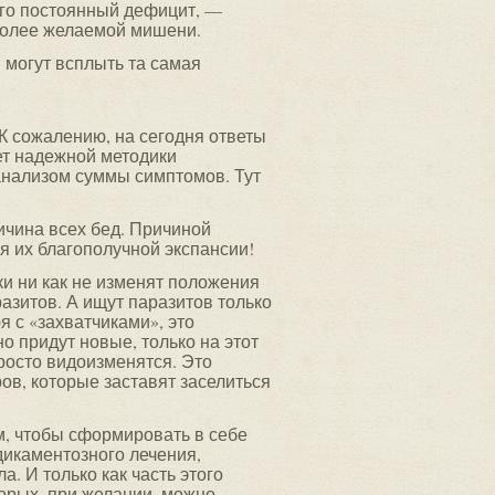
ого постоянный дефицит, —
 более желаемой мишени.
и могут всплыть та самая
 К сожалению, на сегодня ответы
ет надежной методики
анализом суммы симптомов. Тут
ичина всех бед. Причиной
 их благополучной экспансии!
и ни как не изменят положения
азитов. А ищут паразитов только
я с «захватчиками», это
о придут новые, только на этот
просто видоизменятся. Это
ов, которые заставят заселиться
м, чтобы сформировать в себе
дикаментозного лечения,
а. И только как часть этого
торых, при желании, можно