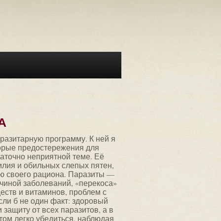
А
разитарную программу. К ней я
орые предостережения для
таточно неприятной теме. Её
илия и обильных слепых пятен,
ею своего рациона. Паразиты —
ичиной заболеваний, «перекоса»
еств и витаминов, проблем с
сли б не один факт: здоровый
 защиту от всех паразитов, а в
том легко убедиться, наблюдая