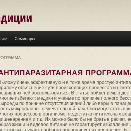
адиции
ниги
Семинары
РОГРАММА
АНТИПАРАЗИТАРНАЯ ПРОГРАММ
Выложу очень эффективную и в тоже время простую антипа
приложу объяснение сути происходящих процессов и некот
решивших ней воспользоваться. В статье пойдет речь о дос
многие избегают: медики и ученые по причине полного бесс
сыроеды по причине отсутствия знаний либо веры в панац
часть микрофлоры, нежелательной нам. Они могут стать пр
многих процессов в организме, недостатка питательных вещ
пищеварением и т.д. Их можно было бы не брать в расчет, е
образ жизни и видовое питание не гарантирует избавление и
некоторых случаях наоборот провоцирует их появление. В э