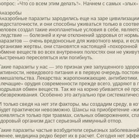
вопрос: «Что со всем этим делать?». Начнем с самых «злых»
Анаэробы
Анаэробные паразиты зародились еще на заре цивилизации
недостаточности, и они способны уживаться только в соотве
человек создал такие инопланетные условия в себе, являетс
следствие — болезней и кучи отклонений здоровья от норм
паразитов — очень вредоносные для животного мира, и если
организме жертвы, они становятся настоящей «похоронной
обмене веществ во всех внутренних полостях они не уживу
быстренько переселяться или погибнуть.
Такие паразиты у нас — это признак уже запущенного здоро
активности, невидового питания и в первую очередь посто
вмешательства. Лекарства: жаропонижающие, антибиотики,
«лечащие» орудия современности прежде всего, ударяют в 
подрывая обмен веществ. Так же на корню убивается её п
обезвреживания. Особенно это актуально при систематичес
И только сведя на нет эти факторы, мы создадим среду, в к
будет практически невозможно. Шансы на приобретение «ж
появляться только при травмах, сильных обморожениях, спаз
здоровый организм даст серьезный иммунный отпор.
Такие паразиты частые возбудители серьезных заболеваний
менее, медицина редко берет их в расчет. Сегодня нет эфф