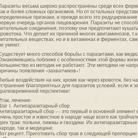
Паразиты весьма широко распространены среди всех форм 
так и более сложных организмов. Но от остальных предста
определенные признаки, и прежде всего это редуцирование 
первую очередь органов пищеварения. Паразиты не спосо
питательные соединения, поэтому они предпочитают кушать
кровотока. Что делает их причиной многих авитаминозов, т.к
питательных веществах, но и в витаминах и ферментах, сам
не умеют.
Существует много способов борьбы с паразитами, как медиц
Ознакомившись поближе с особенностями этой формы жизни
большинство из методик не работают. Эти методики не нап
причины появления «захватчиков»!
Любые воздействия на них, кроме как через кровоток, без 
устранение благоприятных для паразитов условий, если и э
кратковременной перспективе!
Итак, лечение:
Шаг 1. Антипаразитарный сбор
Антипаразитарный сбор — это первый и основной элемент 
очень простое и известное в народе чаще всего как тройчат
трех трав: полыни, пижмы и гвоздики. Их антипаразитарные
народе, так и медицине.
Вот рецепт. Приготовить сбор трав в следующей пропорции 