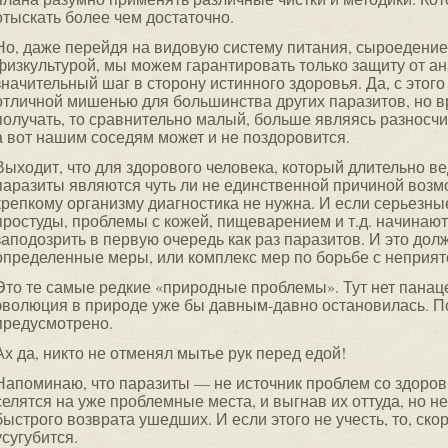
отыскать более чем достаточно.
Но, даже перейдя на видовую систему питания, сыроедение
физкультурой, мы можем гарантировать только защиту от ан
значительный шаг в сторону истинного здоровья. Да, с это
отличной мишенью для большинства других паразитов, но вр
получать, то сравнительно малый, больше являясь разносчи
а вот нашим соседям может и не поздоровится.
Выходит, что для здорового человека, который длительно в
паразиты являются чуть ли не единственной причиной возм
крепкому организму диагностика не нужна. И если серьезны
простуды, проблемы с кожей, пищеварением и т.д. начинают
заподозрить в первую очередь как раз паразитов. И это до
определенные меры, или комплекс мер по борьбе с неприят
Это те самые редкие «природные проблемы». Тут нет панаце
эволюция в природе уже бы давным-давно остановилась. П
предусмотрено.
Ах да, никто не отменял мытье рук перед едой!
Напоминаю, что паразиты — не источник проблем со здоровь
селятся на уже проблемные места, и выгнав их оттуда, но н
быстрого возврата ушедших. И если этого не учесть, то, ско
усугубится.