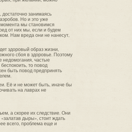
, достаточно занимаясь
аэробов. Но и это уже
го момента мы становимся
ед от них мы, если и будем
ком. Нам вреда они не нанесут,
едет здоровый образ жизни,
ожного сбоя в здоровье. Поэтому
е недомогания, частые
 беспокоить, то повод
лжен быть повод предпринять
елем.
и. Её и не может быть, иначе бы
очивать на лаврах не
ем, а скорее их следствие. Они
е «залатав дыры», стоит ждать
рее всего, проблема еще и