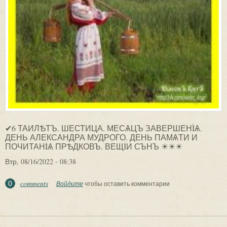
✔6 ТАИЛѢТЪ. ШЕСТИЦА. МЕСѦЦЪ ЗАВЕРШЕНÌѦ.
ДЕНЬ АЛЕКСАНДРА МУДРОГО. ДЕНЬ ПАМѦТИ И
ПОЧИТАНİѦ ПРѢДКОВЪ. ВЕЩİИ СЪНЪ ☀☀☀
Втр, 08/16/2022 - 08:38
comments
0
Войдите
чтобы оставить комментарии