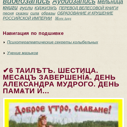
видеозапись
Аудиозапись
мельница
книги
гусли
ЮДЖИЗМЪ
ПЕРЕВОД ВЕЛЕСОВОЙ КНИГИ
песня
сказки
сила
образы
ОБРАЗОВАНИЕ И КРУШЕНИЕ
РОССИЙСКОЙ ИМПЕРИИ
More tags
Навигация по подшивке
Психотерапевтические секреты колыбельных
Учение мазыков
✔6 ТАИЛѢТЪ. ШЕСТИЦА.
МЕСѦЦЪ ЗАВЕРШЕНÌѦ. ДЕНЬ
АЛЕКСАНДРА МУДРОГО. ДЕНЬ
ПАМѦТИ И...