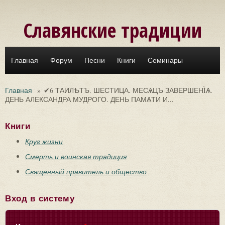
Перейти к основному содержанию
Славянские традиции
Главная
Форум
Песни
Книги
Семинары
Главная
»
✔6 ТАИЛѢТЪ. ШЕСТИЦА. МЕСѦЦЪ ЗАВЕРШЕНÌѦ.
ДЕНЬ АЛЕКСАНДРА МУДРОГО. ДЕНЬ ПАМѦТИ И...
Книги
Круг жизни
Смерть и воинская традиция
Священный правитель и общество
Вход в систему