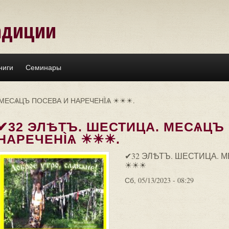
адиции
ниги
Семинары
 МЕСѦЦЪ ПОСЕВА И НАРЕЧЕНÌѦ ☀☀☀.
✔32 ЭЛѢТЪ. ШЕСТИЦА. МЕСѦЦЪ
НАРЕЧЕНÌѦ ☀☀☀.
✔32 ЭЛѢТЪ. ШЕСТИЦА. 
☀☀☀
Сб, 05/13/2023 - 08:29