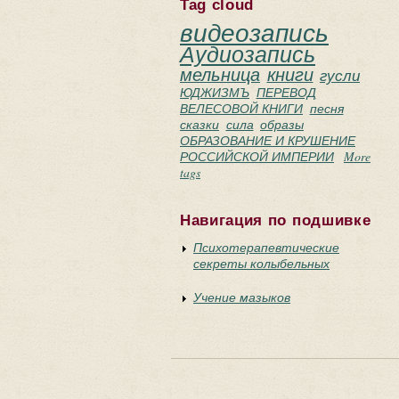
Tag cloud
видеозапись
Аудиозапись
мельница
книги
гусли
ЮДЖИЗМЪ
ПЕРЕВОД
ВЕЛЕСОВОЙ КНИГИ
песня
сказки
сила
образы
ОБРАЗОВАНИЕ И КРУШЕНИЕ
РОССИЙСКОЙ ИМПЕРИИ
More
tags
Навигация по подшивке
Психотерапевтические
секреты колыбельных
Учение мазыков