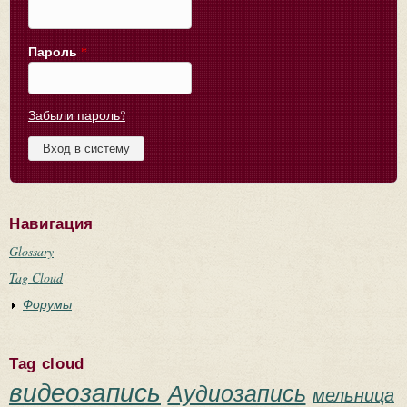
Пароль
*
Забыли пароль?
Навигация
Glossary
Tag Cloud
Форумы
Tag cloud
видеозапись
Аудиозапись
мельница