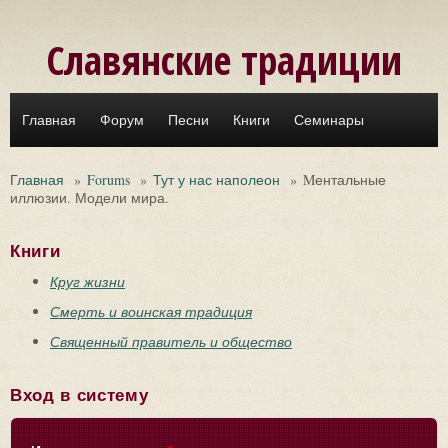
Перейти к основному содержанию
Славянские традиции
Главная
Форум
Песни
Книги
Семинары
Главная
»
Forums
»
Тут у нас наполеон
»
Mентальные
иллюзии. Модели мира.
Книги
Круг жизни
Смерть и воинская традиция
Священный правитель и общество
Вход в систему