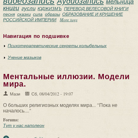
видеозапись
Аудиозапись
мельница
книги
гусли
ЮДЖИЗМЪ
ПЕРЕВОД ВЕЛЕСОВОЙ КНИГИ
песня
сказки
сила
образы
ОБРАЗОВАНИЕ И КРУШЕНИЕ
РОССИЙСКОЙ ИМПЕРИИ
More tags
Навигация по подшивке
Психотерапевтические секреты колыбельных
Учение мазыков
Mентальные иллюзии. Модели
мира.
Мази
Сб, 08/04/2012 - 19:07
О больших религиозных моделях мира... "Пока не
началось...."
Forums:
Тут у нас наполеон