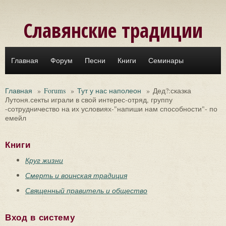
Перейти к основному содержанию
Славянские традиции
Главная
Форум
Песни
Книги
Семинары
Главная
»
Forums
»
Тут у нас наполеон
»
Дед?:сказка
Лутоня.секты играли в свой интерес-отряд, группу
-сотрудничество на их условиях-"напиши нам способности"- по
емейл
Книги
Круг жизни
Смерть и воинская традиция
Священный правитель и общество
Вход в систему