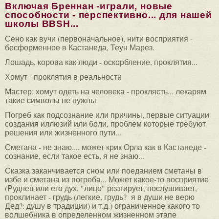
Включая Бреннан -играли, новые
способности - перспективно... для нашей
школы BBSH...
Сено как вучи (первоначальное), нити восприятия -
бесформенное в Кастанеда, Теун Марез.
Лошадь, корова как люди - оскорбление, проклятия...
Хомут - проклятия в реальности
Мастер: хомут одеть на человека - проклясть... лекарям
такие символы не нужны
Погреб как подсознание или причины, первые ситуации
создания иллюзий или боли, проблем которые требуют
решения или жизненного пути...
Сметана - не знаю.... может крик Орла как в Кастанеде -
сознание, если такое есть, я не знаю...
Сказка заканчивается сном или поеданием сметаны в
избе и сметана из погреба... Может какое-то восприятие
(Руднев или его дух, "лицо" реагирует, послушивает,
проклинает - грудь (легкие, грудь? я в души не верю
Дед?: душу в традиции) и т.д.) ограниченное какого то
волшебника в определенном жизненном этапе