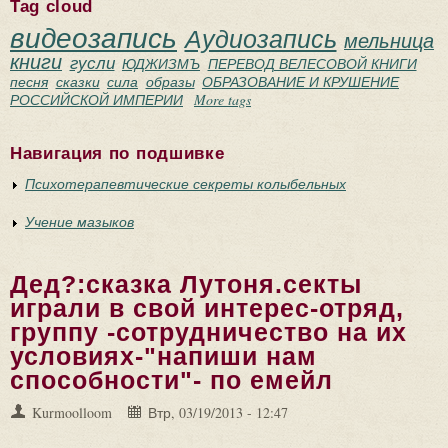
Tag cloud
видеозапись
Аудиозапись
мельница
книги
гусли
ЮДЖИЗМЪ
ПЕРЕВОД ВЕЛЕСОВОЙ КНИГИ
песня
сказки
сила
образы
ОБРАЗОВАНИЕ И КРУШЕНИЕ
РОССИЙСКОЙ ИМПЕРИИ
More tags
Навигация по подшивке
Психотерапевтические секреты колыбельных
Учение мазыков
Дед?:сказка Лутоня.секты
играли в свой интерес-отряд,
группу -сотрудничество на их
условиях-"напиши нам
способности"- по емейл
Kurmoolloom
Втр, 03/19/2013 - 12:47