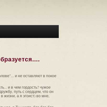
бразуется....
лове"... и не оставляют в покое
ть... и в чем гордость? чужое
ружбу, путь с сердцем, что он
в жизни, а я эгоист) во мне,