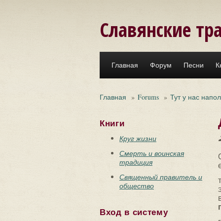
Перейти к основному содержанию
Славянские тр
Главная
Форум
Песни
К
Главная
»
Forums
»
Тут у нас напо
Книги
Круг жизни
Смерть и воинская
традиция
Священный правитель и
общество
Вход в систему