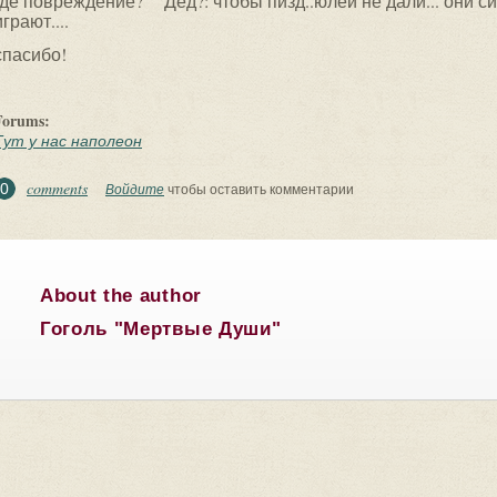
где повреждение? Дед?: чтобы пизд..юлей не дали... они силь
играют....
спасибо!
Forums:
Тут у нас наполеон
comments
0
Войдите
чтобы оставить комментарии
About the author
Гоголь "Мертвые Души"