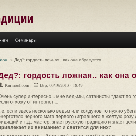
адиции
ниги
Семинары
леон
»
Дед?: гордость ложная.. как она образуется....
Дед?: гордость ложная.. как она о
Kurmoolloom
Втр, 03/19/2013 - 18:49
Очень супер интересно... мне ведьмы, сатанисты "дают по го
если отхожу от интернет....
т.е. если здесь несколько ведьм или колдунов то нужно убега
энерготело черного мага первого (игравшего в желтую розу д
видящий и т.д., мастер, знает русскую традицию и знает цели 
привлекает их внимание? и светится для них?