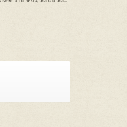
нее, а Ты никто, бла бла бла...