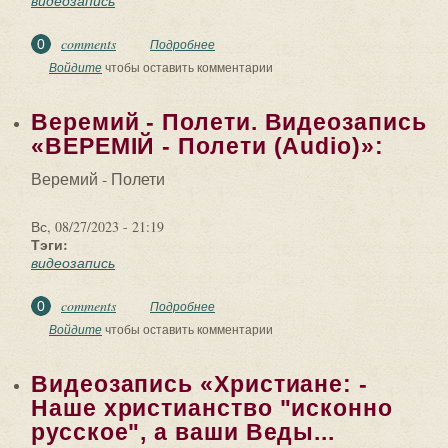
видеозапись
comments
0
Подробнее
о ✅. Видеозапись «Запрещённая
история Руси. Алексей Иванович
Войдите
чтобы оставить комментарии
Умнов-Денисов»...
Веремий - Полети. Видеозапись
«ВЕРЕМІЙ - Полети (Audio)»:
Веремий - Полети
Вс, 08/27/2023 - 21:19
Тэги:
видеозапись
comments
0
Подробнее
о Веремий - Полети. Видеозапись
«ВЕРЕМІЙ - Полети (Audio)»:
Войдите
чтобы оставить комментарии
Видеозапись «Христиане: -
Наше христианство "исконно
русское", а ваши Веды...