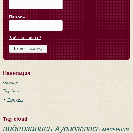
Пароль
*
Забыли пароль?
Навигация
Glossary
Tag Cloud
Форумы
Tag cloud
видеозапись
Аудиозапись
мельница