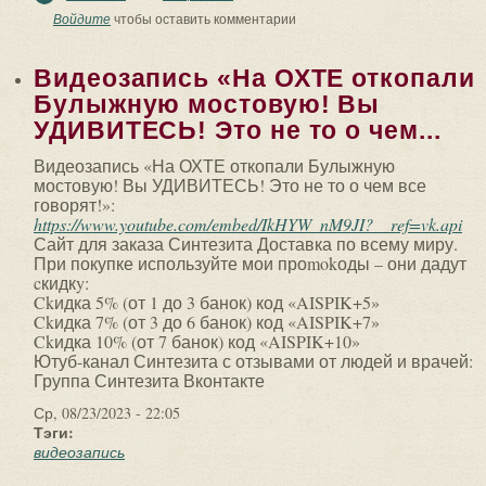
(Skolot) - Тени (Shadows)»:
Войдите
чтобы оставить комментарии
Видеозапись «На ОХТЕ откопали
Булыжную мостовую! Вы
УДИВИТЕСЬ! Это не то о чем...
Видеозапись «На ОХТЕ откопали Булыжную
мостовую! Вы УДИВИТЕСЬ! Это не то о чем все
говорят!»:
https://www.youtube.com/embed/IkHYW_nM9JI?__ref=vk.api
Сайт для заказа Синтезита Доставка по всему миру.
При покупке используйте мои проmokоды – они дадут
cкидкy:
Ckидка 5% (от 1 до 3 банок) код «AISPIK+5»
Ckидка 7% (от 3 до 6 банок) код «AISPIK+7»
Ckидка 10% (от 7 банок) код «AISPIK+10»
Ютуб-канал Синтезита с отзывами от людей и врачей:
Группа Синтезита Вконтакте
Ср, 08/23/2023 - 22:05
Тэги:
видеозапись