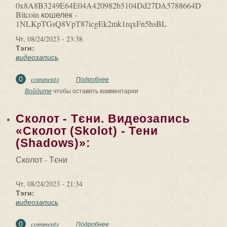
0x8A8B3249E64E04A420982b5104Dd27DA5788664D
Bitcoin кошелек -
1NLKpTGsQ8VpT87icgEk2mk1rqxFn5hsBL
Чт, 08/24/2023 - 23:38
Тэги:
видеозапись
comments
0
Подробнее
о Видеозапись «Сверхъестественные
существа татарской мифологии»: ?
Войдите
чтобы оставить комментарии
Подавайте...
Сколот - Тєни. Видеозапись
«Сколот (Skolot) - Тени
(Shadows)»:
Сколот - Тєни
Чт, 08/24/2023 - 21:34
Тэги:
видеозапись
comments
0
Подробнее
о Сколот - Тєни. Видеозапись «Сколот