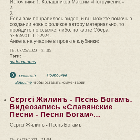
Источники: 1. Калашников Максим «Погружение»
2.
3.
Если вам понравилось видео, и вы можете помочь в
создании новых роликов автору материально, то
пройдите по ссылке: либо, по карте Сбера:
5336690111152924.
Анкета на участие в проекте клубники:
Пт, 08/25/2023 - 23:05
Тэги:
видеозапись
comments
0
Подробнее
о Видеозапись «Большая сделка и ее
последствия. Часть 1.»: Большая
Войдите
чтобы оставить комментарии
Сделка.
Сєргєі Жилинъ - Пєснь Богамъ.
Видеозапись «Славянские
Песни - Песня Богам»...
Сєргєі Жилинъ - Пєснь Богамъ
Пт, 08/25/2023 - 21:04