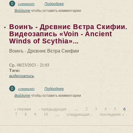
comments
0
Подробнее
о Видеозапись «На ОХТЕ откопали
Булыжную мостовую! Вы УДИВИТЕСЬ!
Войдите
чтобы оставить комментарии
Это не то о чем...
Воинъ - Дрєвниє Вєтра Скифии.
Видеозапись «Voin - Ancient
Winds of Scythia»...
Воинъ - Дрєвниє Вєтра Скифии
Ср, 08/23/2023 - 21:03
Тэги:
видеозапись
comments
0
Подробнее
о Воинъ - Дрєвниє Вєтра Скифии.
Видеозапись «Voin - Ancient Winds of
Войдите
чтобы оставить комментарии
Scythia»...
« первая
‹ предыдущая
…
2
3
4
5
6
7
8
9
10
…
следующая ›
последняя »
Страницы