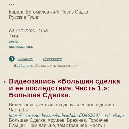
...
Кирилл Богомилов - ๑۩ Песнь Садко
Русские Гусли
Сб, 08/26/2023 - 21:45
Тэги:
гусли
видеозапись
comments
0
Подробнее
о Кирилл Богомилов - ๑۩ Песнь Садко.
Русские Гусли. Видеозапись «๑۩ Песнь
Войдите
чтобы оставить комментарии
Садко ...
Видеозапись «Большая сделка
и ее последствия. Часть 1.»:
Большая Сделка.
Видеозапись «Большая сделка и ее последствия.
Часть 1.»:
https://www.youtube.com/embed/Ia2mEO462G0?__ref=vk.api
Большая Сделка. Хрущев, Брежнев, Горбачев,
Ельцин – чем дальше, тем страшнее. Часть 1.