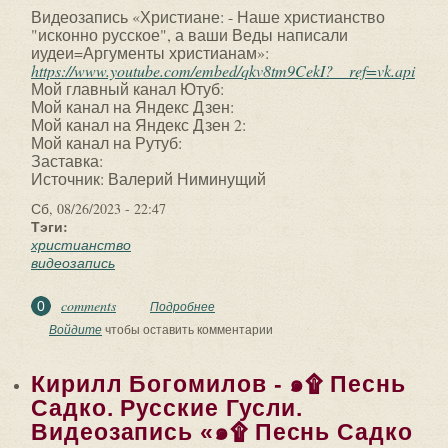
Видеозапись «Христиане: - Наше христианство
"исконно русское", а ваши Веды написали
иудеи=Аргументы христианам»:
https://www.youtube.com/embed/qkv8tm9CekI?__ref=vk.api
Мой главный канал Ютуб:
Мой канал на Яндекс Дзен:
Мой канал на Яндекс Дзен 2:
Мой канал на Рутуб:
Заставка:
Источник: Валерий Ниминущий
Сб, 08/26/2023 - 22:47
Тэги:
христианство
видеозапись
comments
0
Подробнее
о Видеозапись «Христиане: - Наше
христианство "исконно русское", а
Войдите
чтобы оставить комментарии
ваши Веды...
Кирилл Богомилов - ๑۩ Песнь
Садко. Русские Гусли.
Видеозапись «๑۩ Песнь Садко