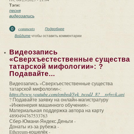
Тэги:
песня
видеозапись
comments
0
Подробнее
о Сєргєі Жилинъ - Пєснь Богамъ.
Видеозапись «Славянские Песни -
Войдите
чтобы оставить комментарии
Песня Богам»...
Видеозапись
«Сверхъестественные существа
татарской мифологии»: ?
Подавайте...
Видеозапись «Сверхъестественные существа
татарской мифологии»:
https://www.youtube.com/embed/3gk_twodJ_8?__ref=vk.api
? Подавайте заявку на онлайн-магистратуру
«Инженерия машинного обучения»:
Материальная поддержка автора на карту
4890494767533763
Сбер-Юмани-Яндекс.Деньги -
Донаты из-за рубежа -
Ethereum-кошелёк -