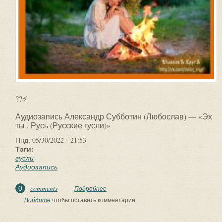
??⚡
Аудиозапись Александр Субботин (Любослав) — «Эх
ты , Русь (Русские гусли)»
Пнд, 05/30/2022 - 21:53
Тэги:
гусли
Аудиозапись
comments
0
Подробнее
о ??⚡. Аудиозапись Александр
Субботин (Любослав) — «Эх ты , Русь
Войдите
чтобы оставить комментарии
(Русские гусли)».