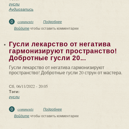
гусли
Аудиозапись
comments
0
Подробнее
о ?⚡?. Аудиозапись Ольга Алексеева
гусли — «Волга».
Войдите
чтобы оставить комментарии
Гусли лекарство от негатива
гармонизируют пространство!
Добротные гусли 20...
Гусли лекарство от негатива гармонизируют
пространство! Добротные гусли 20 струн от мастера.
Сб, 06/11/2022 - 20:05
Тэги:
гусли
comments
0
Подробнее
о Гусли лекарство от негатива
гармонизируют пространство!
Войдите
чтобы оставить комментарии
Добротные гусли 20...