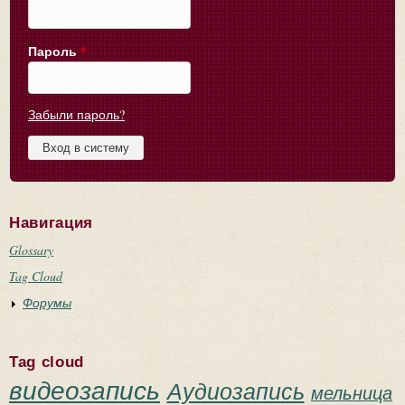
Пароль
*
Забыли пароль?
Навигация
Glossary
Tag Cloud
Форумы
Tag cloud
видеозапись
Аудиозапись
мельница