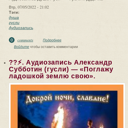
Втр, 07/05/2022 - 21:02
Тэги:
душа
гусли
Аудиозапись
comments
0
Подробнее
о ??⚡. Аудиозапись Душа Руси — «Гусли
и дудочка».
Войдите
чтобы оставить комментарии
??⚡. Аудиозапись Александр
Субботин (гусли) — «Поглажу
ладошкой землю свою».