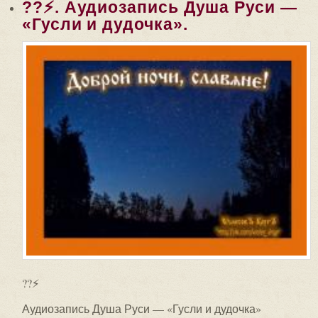
??⚡. Аудиозапись Душа Руси —
«Гусли и дудочка».
??⚡
Аудиозапись Душа Руси — «Гусли и дудочка»