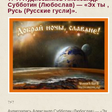
Субботин (Любослав) — «Эх ты ,
Русь (Русские гусли)».
?⚡?
Аудиозапись Александр Субботин (Любослав) — «Эх