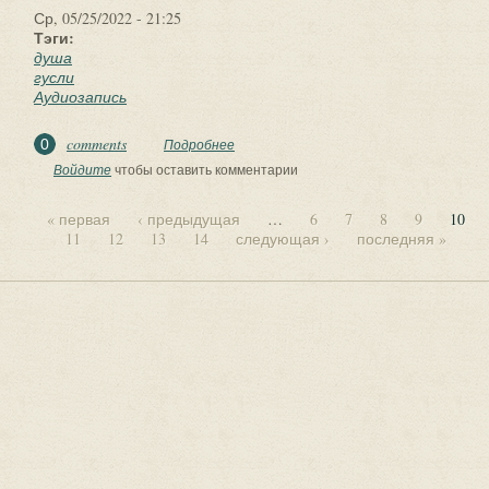
Ср, 05/25/2022 - 21:25
Тэги:
душа
гусли
Аудиозапись
comments
0
Подробнее
о ??⚡. Аудиозапись Душа Руси — «Гусли
и дудочка».
Войдите
чтобы оставить комментарии
« первая
‹ предыдущая
…
6
7
8
9
10
11
12
13
14
следующая ›
последняя »
Страницы