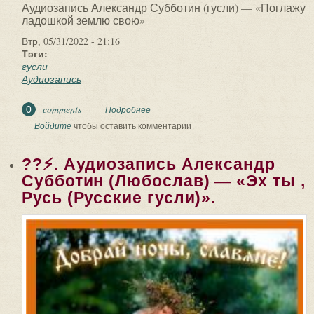
Аудиозапись Александр Субботин (гусли) — «Поглажу
ладошкой землю свою»
Втр, 05/31/2022 - 21:16
Тэги:
гусли
Аудиозапись
comments
0
Подробнее
о ??⚡. Аудиозапись Александр
Субботин (гусли) — «Поглажу
Войдите
чтобы оставить комментарии
ладошкой землю свою».
??⚡. Аудиозапись Александр
Субботин (Любослав) — «Эх ты ,
Русь (Русские гусли)».