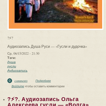
?⚡?
Аудиозапись Душа Руси — «Гусли и дудочка»
Ср, 06/15/2022 - 21:30
Тэги:
душа
гусли
Аудиозапись
comments
0
Подробнее
о ?⚡?. Аудиозапись Душа Руси — «Гусли
и дудочка».
Войдите
чтобы оставить комментарии
?⚡?. Аудиозапись Ольга
Алексеева гусли — «Волга».