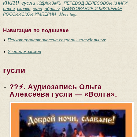
книги
гусли
ЮДЖИЗМЪ
ПЕРЕВОД ВЕЛЕСОВОЙ КНИГИ
песня
сказки
сила
образы
ОБРАЗОВАНИЕ И КРУШЕНИЕ
РОССИЙСКОЙ ИМПЕРИИ
More tags
Навигация по подшивке
Психотерапевтические секреты колыбельных
Учение мазыков
гусли
??⚡. Аудиозапись Ольга
Алексеева гусли — «Волга».