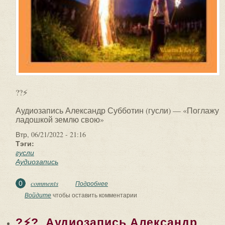
??⚡
Аудиозапись Александр Субботин (гусли) — «Поглажу
ладошкой землю свою»
Втр, 06/21/2022 - 21:16
Тэги:
гусли
Аудиозапись
comments
0
Подробнее
о ??⚡. Аудиозапись Александр
Субботин (гусли) — «Поглажу
Войдите
чтобы оставить комментарии
ладошкой землю свою».
?⚡?. Аудиозапись Александр