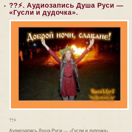
??⚡. Аудиозапись Душа Руси —
«Гусли и дудочка».
??⚡
Аудиозапись Душа Руси — «Гусли и дудочка»