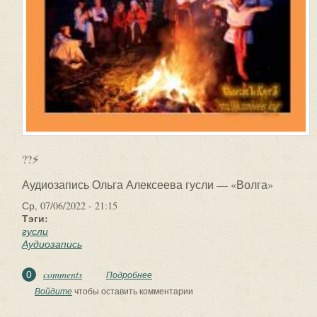
??⚡
Аудиозапись Ольга Алексеева гусли — «Волга»
Ср, 07/06/2022 - 21:15
Тэги:
гусли
Аудиозапись
comments
0
Подробнее
о ??⚡. Аудиозапись Ольга Алексеева
гусли — «Волга».
Войдите
чтобы оставить комментарии