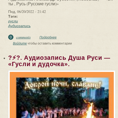
ты , Русь (Русские гусли)»
Пнд, 06/20/2022 - 21:42
Тэги:
гусли
Аудиозапись
comments
0
Подробнее
о ?⚡?. Аудиозапись Александр
Субботин (Любослав) — «Эх ты , Русь
Войдите
чтобы оставить комментарии
(Русские гусли)».
?⚡?. Аудиозапись Душа Руси —
«Гусли и дудочка».